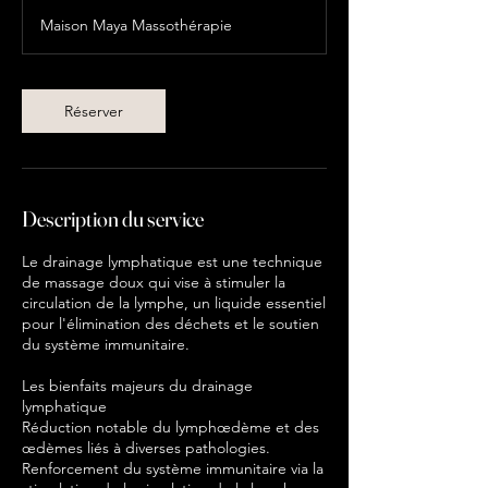
3
Maison Maya Massothérapie
0
m
i
n
Réserver
Description du service
Le drainage lymphatique est une technique
de massage doux qui vise à stimuler la
circulation de la lymphe, un liquide essentiel
pour l'élimination des déchets et le soutien
du système immunitaire.
Les bienfaits majeurs du drainage
lymphatique
Réduction notable du lymphœdème et des
œdèmes liés à diverses pathologies.
Renforcement du système immunitaire via la