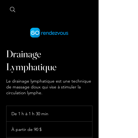
Drainage
Lymphatique
Le drainage lymphatique est une technique
de massage doux qui vise à stimuler la
circulation lymphe.
De 1 h à 1 h 30 min
D
e
À
1
partir
À partir de 90 $
de
à
90 dollars
1
canadiens