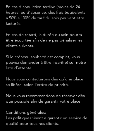
En cas d’annulation tardive (moins de 24
heures) ou d’absence, des frais équivalents
à 50% à 100% du tarif du soin peuvent être
facturés.
En cas de retard, la durée du soin pourra
être écourtée afin de ne pas pénaliser les
clients suivants.
Si le créneau souhaité est complet, vous
pouvez demander à être inscrit(e) sur notre
liste d’attente.
Nous vous contacterons dès qu’une place
se libère, selon l’ordre de priorité.
Nous vous recommandons de réserver dès
que possible afin de garantir votre place.
Conditions générales:
Les politiques visent à garantir un service de
qualité pour tous nos clients.